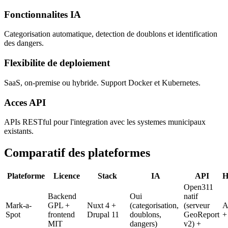
Fonctionnalites IA
Categorisation automatique, detection de doublons et identification
des dangers.
Flexibilite de deploiement
SaaS, on-premise ou hybride. Support Docker et Kubernetes.
Acces API
APIs RESTful pour l'integration avec les systemes municipaux
existants.
Comparatif des plateformes
Plateforme
Licence
Stack
IA
API
H
Open311
Backend
Oui
natif
Mark-a-
GPL +
Nuxt 4 +
(categorisation,
(serveur
A
Spot
frontend
Drupal 11
doublons,
GeoReport
+
MIT
dangers)
v2) +