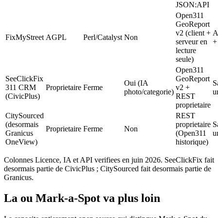
JSON:API
Open311
GeoReport
v2 (client +
A
FixMyStreet
AGPL
Perl/Catalyst
Non
serveur en
+
lecture
seule)
Open311
SeeClickFix
GeoReport
Oui (IA
S
311 CRM
Proprietaire
Ferme
v2 +
photo/categorie)
u
(CivicPlus)
REST
proprietaire
CitySourced
REST
(desormais
proprietaire
S
Proprietaire
Ferme
Non
Granicus
(Open311
u
OneView)
historique)
Colonnes Licence, IA et API verifiees en juin 2026. SeeClickFix fait
desormais partie de CivicPlus ; CitySourced fait desormais partie de
Granicus.
La ou Mark-a-Spot va plus loin