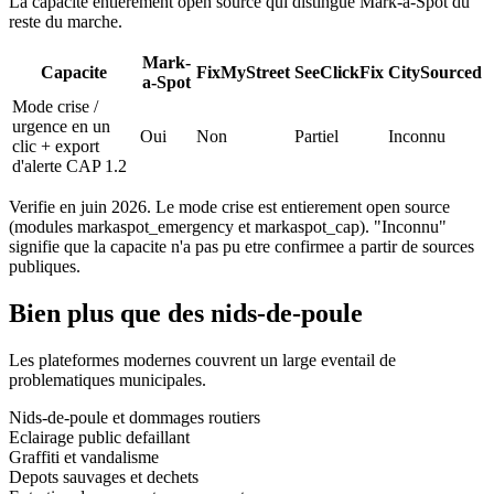
La capacite entierement open source qui distingue Mark-a-Spot du
reste du marche.
Mark-
Capacite
FixMyStreet
SeeClickFix
CitySourced
a-Spot
Mode crise /
urgence en un
Oui
Non
Partiel
Inconnu
clic + export
d'alerte CAP 1.2
Verifie en juin 2026. Le mode crise est entierement open source
(modules markaspot_emergency et markaspot_cap). "Inconnu"
signifie que la capacite n'a pas pu etre confirmee a partir de sources
publiques.
Bien plus que des nids-de-poule
Les plateformes modernes couvrent un large eventail de
problematiques municipales.
Nids-de-poule et dommages routiers
Eclairage public defaillant
Graffiti et vandalisme
Depots sauvages et dechets