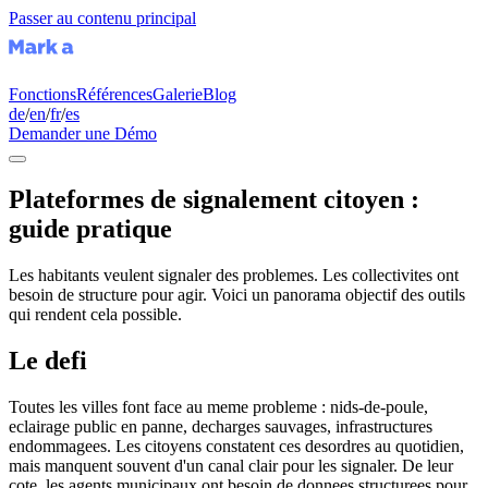
Passer au contenu principal
Fonctions
Références
Galerie
Blog
de
/
en
/
fr
/
es
Demander une Démo
Plateformes de signalement citoyen :
guide pratique
Les habitants veulent signaler des problemes. Les collectivites ont
besoin de structure pour agir. Voici un panorama objectif des outils
qui rendent cela possible.
Le defi
Toutes les villes font face au meme probleme : nids-de-poule,
eclairage public en panne, decharges sauvages, infrastructures
endommagees. Les citoyens constatent ces desordres au quotidien,
mais manquent souvent d'un canal clair pour les signaler. De leur
cote, les agents municipaux ont besoin de donnees structurees pour